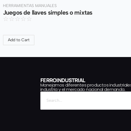
HERRAMIENTAS MANUALES
Juegos de llaves simples o mixtas
☆
☆
☆
☆
☆
Add to Cart
FERROINDUSTRIAL
Manejamos diferentes productos industriales
industria y el mercado nacional demanda.