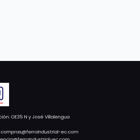
ción: OE35 N y José Villalengua
 compras@ferroindustrial-ec.com
tencia@ferroindustrial-ec.com