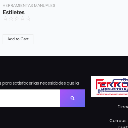
HERRAMIENTAS MANUALES
Estiletes
☆
☆
☆
☆
☆
Add to Cart
 para satisfacer las necesidades que la
Dirre
Correos:
asis