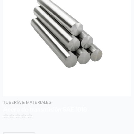
TUBERÍA & MATERIALES
Acero de transmisión SAE 1018
☆
☆
☆
☆
☆