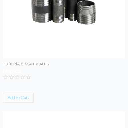
TUBERÍA & MATERIALES
Neplos
☆
☆
☆
☆
☆
Add to Cart