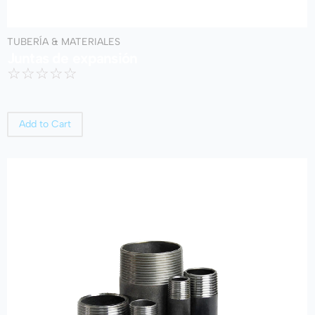
TUBERÍA & MATERIALES
Juntas de expansión
☆
☆
☆
☆
☆
Add to Cart