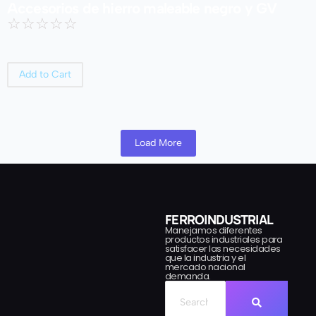
Accesorios de hierro maleable negro y GV
☆
☆
☆
☆
☆
Add to Cart
Load More
FERROINDUSTRIAL
Manejamos diferentes
productos industriales para
satisfacer las necesidades
que la industria y el
mercado nacional
demanda.